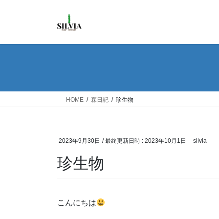
コ
ナ
ン
ビ
テ
ゲ
ン
ー
ツ
シ
へ
ョ
ス
ン
キ
に
ッ
移
HOME
森日記
珍生物
プ
動
2023年9月30日
/ 最終更新日時 :
2023年10月1日
silvia
珍生物
こんにちは