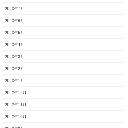
い
先々 […]
2023年7月
2023年3月10日
2023年6月
森日記
2023年5月
朝海92。
お早うございます♪ 新浦安のわずか一席のみのプラチナシート シ
2023年4月
ルビアオーナー 森です
本日の日の出 6：00 きっかり6時
少し雲多めですね〜 でも本当も […]
2023年3月
2023年2月
投
固
固
1
2
»
2023年1月
稿
定
定
ペ
ペ
の
最近の投稿
2022年12月
ー
ー
ペ
ジ
ジ
熱燗
2022年11月
ー
2026年6月3日
ジ
2022年10月
送