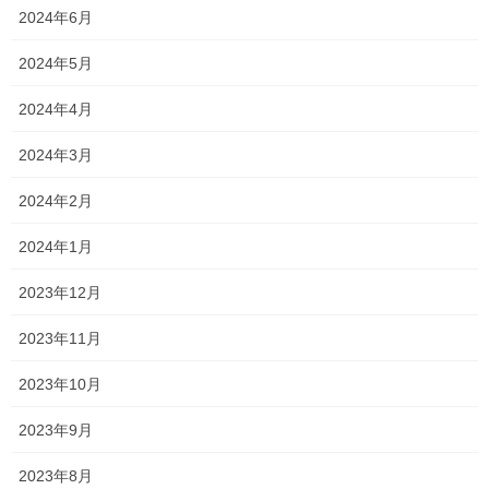
朝海93。
2024年6月
お早うございます♪ 新浦安のわずか一席のみのプラチナシート シ
2024年5月
ルビアオーナー 森です
本日の日の出 5：50 今日はコレか
ら天気崩れる予報 そして […]
2024年4月
2023年3月16日
2024年3月
森日記
2024年2月
新メニュー
2024年1月
こんにちは
新浦安のわずか一席のみのプラチナシート シルビア
オーナー 森です
桜も
開花宣言が出て 今日も20°位まで気
2023年12月
温も上がる&#x29 […]
2023年11月
2023年3月12日
森日記
2023年10月
まさか吉野家が・・・
2023年9月
こんにちは
新浦安のわずか一席のみのプラチナシート シルビア
オーナー 森です
何と新浦安にあの吉野家が やってくるみた
2023年8月