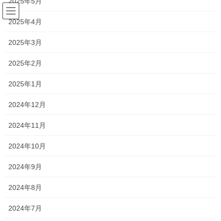
2025年5月
コ
ナ
ン
ビ
2025年4月
テ
ゲ
ン
ー
2023年3月
2025年3月
ツ
シ
へ
ョ
2025年2月
ス
ン
HOME
2023年3月
キ
に
2025年1月
ッ
移
プ
動
2024年12月
2023年3月22日
森日記
2024年11月
WBCおめでとう
2024年10月
こんにちは
新浦安のわずか一席のみのプラチナシート シルビア
オーナー 森です
いやぁ 皆さんご覧になられましたか？ そ
2024年9月
うです 野 […]
2024年8月
2023年3月17日
2024年7月
森日記