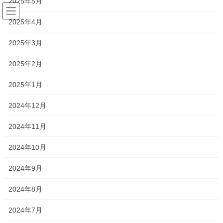
2025年5月
コ
ナ
ン
ビ
2025年4月
テ
ゲ
ン
ー
2019年11月
2025年3月
ツ
シ
へ
ョ
2025年2月
ス
ン
HOME
2019年11月
キ
に
2025年1月
ッ
移
プ
動
2024年12月
2019年11月29日
独立までの道のり
2024年11月
オープンから半年を迎えて
2024年10月
こんにちは！ 新浦安のわずか1席のみの プレミアムサロン シルビ
ア代表 森 直也です！！ おかげさまで５/22のオープンから 無
2024年9月
事に半年を迎えることが 出来ました。 本当にありがとうござい
ます […]
2024年8月
2024年7月
2019年11月27日
美容関連