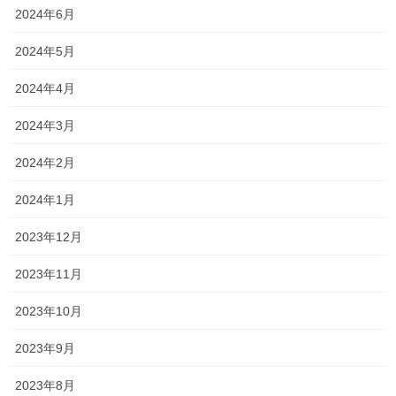
2024年6月
乾燥対策その1
2024年5月
こんばんは！ 新浦安のわずか１席のみの プレミアムサロン シルビ
ア代表 森 直也です！ ここ数日、 雨ばかりの日々ですが それで
2024年4月
も空気は乾燥気味。 これからどんどん寒くなり 乾燥もしてくると
思います。 […]
2024年3月
2019年11月24日
2024年2月
森日記
2024年1月
足元あったか〜
2023年12月
こんにちは！ 新浦安のわずか１席のみの プレミアムサロン シルビ
ア代表 森 直也です！ 今日も満席となり ありがとうございま
2023年11月
す！ 先日あまりの寒 […]
2023年10月
2019年11月23日
未分類
2023年9月
美容って楽しい！
2023年8月