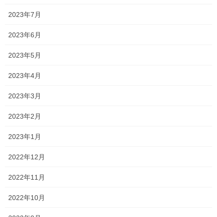
こんばんは！ 新浦安のわずか１席のみの プレミアムサロン シルビ
ア代表 森 直也です！ 今日も昨日から引き続きの雨。 う〜ん寒
2023年7月
い。 でも空気乾燥してるから ちょっと雨は有難い。 ちょっとです
けど笑 &n […]
2023年6月
2023年5月
2019年11月22日
森日記
2023年4月
寒い。
2023年3月
こんにちは！ 新浦安のわずか１席のみの プレミアムサロン シルビ
ア代表 森 直也です！ 今日はもう寒いの一言。 秋短かい〜。
2023年2月
あまりの寒さにアマゾンの ブラックフライデーで 小 […]
2023年1月
最近の投稿
2022年12月
熱燗
2022年11月
2026年6月3日
2022年10月