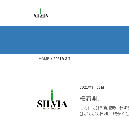
コ
ナ
ン
ビ
テ
ゲ
ン
ー
ツ
シ
へ
ョ
ス
ン
キ
に
ッ
移
HOME
2021年3月
プ
動
2021年3月29日
桜満開。
こんにちは‼︎ 新浦安のわ
はポカポカ日和。 暖かくな