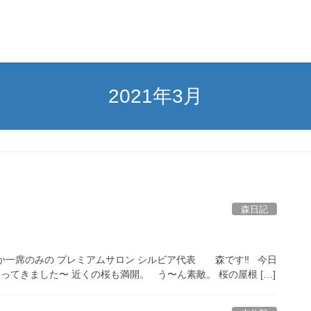
2021年3月
森日記
ずか一席のみの プレミアムサロン シルビア代表 森です‼︎ 今日
ってきました〜 近くの桜も満開。 う〜ん素敵。 桜の屋根 […]