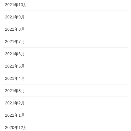
2021年10月
髪の毛ゴムで縛らなくても
2021年9月
良いんだ〜
2021年8月
次回は皆様を
髪型スッキリでお迎えしますよ
2021年7月
2021年6月
Follow me!
2021年5月
2021年4月
2021年3月
Facebook
X
Bluesky
Hatena
LINE
Copy
2021年2月
2021年1月
森日記
カテゴリー
2020年12月