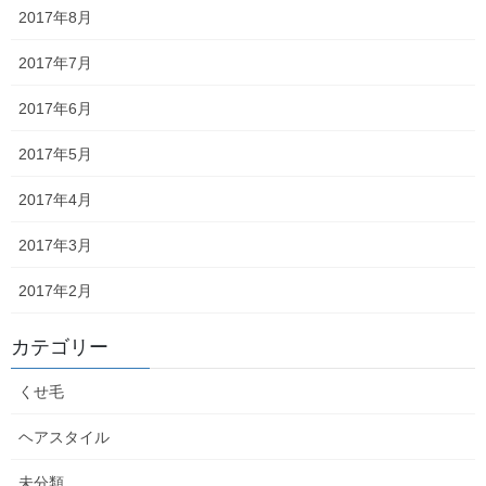
2017年8月
森日記
次の記事
2017年7月
こんなに切りました
2017年6月
2022年10月5日
2017年5月
2017年4月
最近の投稿
2017年3月
熱燗
2017年2月
2026年6月3日
カテゴリー
念願のストレートアイロン
くせ毛
2026年5月29日
ヘアスタイル
なんどき◯
未分類