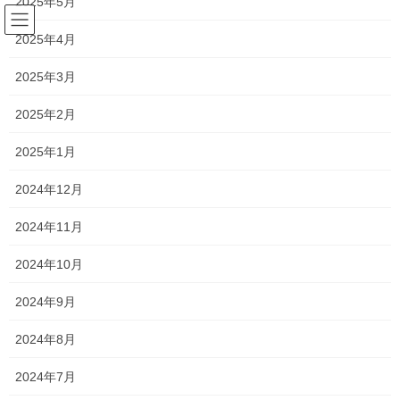
2025年5月
コ
ナ
ン
ビ
2025年4月
テ
ゲ
ン
ー
森日記
2025年3月
ツ
シ
へ
ョ
2025年2月
ス
ン
HOME
森日記
7年伸ばして
キ
に
2025年1月
ッ
移
プ
動
2022年10月4日
/ 最終更新日時 :
2022年10月13日
silvia
2024年12月
森日記
2024年11月
7年伸ばして
2024年10月
こんにちは
2024年9月
新浦安のわずか一席のみのプラチナシート
2024年8月
シルビアオーナー 森です
2024年7月