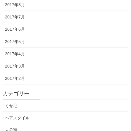
2017年8月
2017年7月
2017年6月
Facebook
X
Bluesky
Hatena
LINE
Copy
2017年5月
2017年4月
森日記
カテゴリー
2017年3月
コメントを残す
2017年2月
カテゴリー
メールアドレスが公開されることはありません。
※
が付いている
欄は必須項目です
くせ毛
コメント
※
ヘアスタイル
未分類