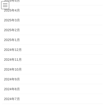
2025年5月
コ
ナ
ン
ビ
2025年4月
テ
ゲ
ン
ー
森日記
2025年3月
ツ
シ
へ
ョ
2025年2月
ス
ン
HOME
森日記
コレがキンモウコウだ。
キ
に
2025年1月
ッ
移
プ
動
2021年3月26日
/ 最終更新日時 :
2021年3月26日
silvia
2024年12月
森日記
2024年11月
コレがキンモウコウだ。
2024年10月
こんにちは‼︎
2024年9月
新浦安のわずか一席のみの
2024年8月
プレミアムサロン
2024年7月
シルビア代表 森です‼︎