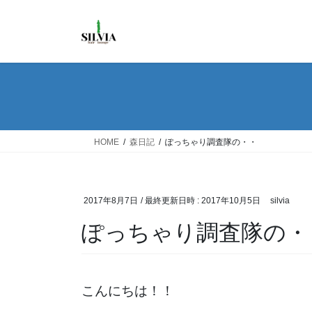
コ
ナ
ン
ビ
テ
ゲ
ン
ー
ツ
シ
へ
ョ
ス
ン
キ
に
ッ
移
HOME
森日記
ぽっちゃり調査隊の・・
プ
動
2017年8月7日
/ 最終更新日時 :
2017年10月5日
silvia
ぽっちゃり調査隊の・
こんにちは！！