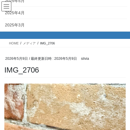
2025年5月
コ
ナ
ン
ビ
2025年4月
テ
ゲ
ン
ー
メディア
2025年3月
ツ
シ
へ
ョ
2025年2月
ス
ン
HOME
メディア
IMG_2706
キ
に
2025年1月
ッ
移
プ
動
2026年5月9日
/ 最終更新日時 :
2026年5月9日
silvia
2024年12月
IMG_2706
2024年11月
2024年10月
2024年9月
2024年8月
2024年7月