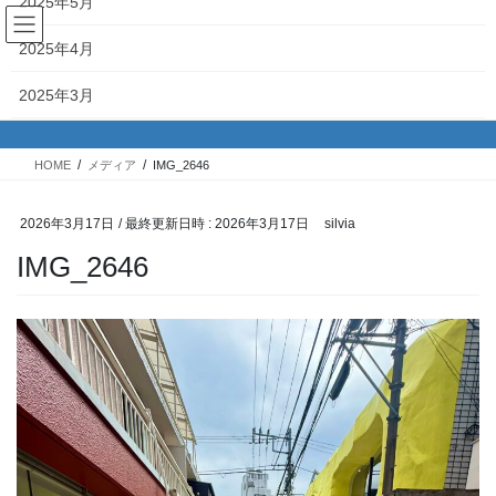
2025年5月
コ
ナ
ン
ビ
2025年4月
テ
ゲ
ン
ー
メディア
2025年3月
ツ
シ
へ
ョ
2025年2月
ス
ン
HOME
メディア
IMG_2646
キ
に
2025年1月
ッ
移
プ
動
2026年3月17日
/ 最終更新日時 :
2026年3月17日
silvia
2024年12月
IMG_2646
2024年11月
2024年10月
2024年9月
2024年8月
2024年7月