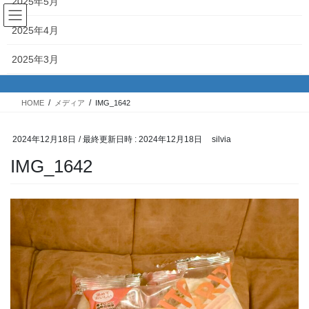
2025年5月
コ
ナ
ン
ビ
2025年4月
テ
ゲ
ン
ー
メディア
2025年3月
ツ
シ
へ
ョ
2025年2月
ス
ン
HOME
メディア
IMG_1642
キ
に
2025年1月
ッ
移
プ
動
2024年12月18日
/ 最終更新日時 :
2024年12月18日
silvia
2024年12月
IMG_1642
2024年11月
2024年10月
2024年9月
2024年8月
2024年7月