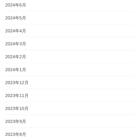
くせ毛の方へ（2）
2024年6月
こんにちは！！ 森 直也です！ くせ毛は 広が
2024年5月
る、うねる、絡まる、厄介ですよね。 実際に自
分のお客様もストレートのオーダーが去年よりも
2024年4月
増えている傾向があります。 […]
2024年3月
2017年10月1日
2024年2月
くせ毛
くせ毛の方へ（1）。
2024年1月
こんにちは！！ 森 直也です！ 今年は梅雨があ
2023年12月
けても本当に雨が多く、くせ毛の方はお困りでは
ないでしょうか？ 広がる、うねる、絡まる、厄
2023年11月
介ですよね。 […]
2023年10月
最近の投稿
2023年9月
熱燗
2023年8月
2026年6月3日