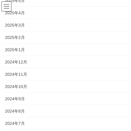
2025年5月
コ
ナ
ン
ビ
2025年4月
テ
ゲ
ン
ー
くせ毛
2025年3月
ツ
シ
へ
ョ
2025年2月
ス
ン
HOME
くせ毛
キ
に
2025年1月
ッ
移
プ
動
2024年12月
2021年5月13日
くせ毛
2024年11月
ストレートの時期ですかね。
2024年10月
こんにちは‼︎ 新浦安のわずか一席のみの プレミアムサロン シルビ
ア代表 森です‼︎ 今日は雨ですね〜 奄美地方も梅雨入りして
2024年9月
時期に東京にも梅雨がやってきますね。 &nbsp […]
2024年8月
2017年10月7日
2024年7月
くせ毛