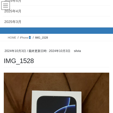
2025年5月
コ
ナ
ン
ビ
2025年4月
テ
ゲ
ン
ー
投稿
2025年3月
ツ
シ
へ
ョ
2025年2月
ス
ン
HOME
iPhone
IMG_1528
キ
に
2025年1月
ッ
移
プ
動
2024年10月3日
/ 最終更新日時 :
2024年10月3日
silvia
2024年12月
IMG_1528
2024年11月
2024年10月
2024年9月
2024年8月
2024年7月