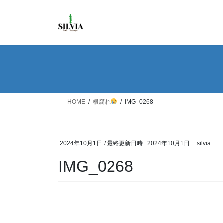
コ
ナ
ン
ビ
テ
ゲ
ン
ー
ツ
シ
へ
ョ
ス
ン
キ
に
ッ
移
HOME
根腐れ
IMG_0268
プ
動
2024年10月1日
/ 最終更新日時 :
2024年10月1日
silvia
IMG_0268