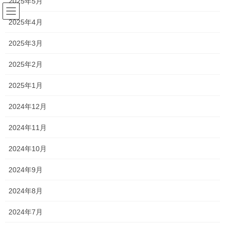
2025年5月
コ
ナ
ン
ビ
2025年4月
テ
ゲ
ン
ー
森日記
2025年3月
ツ
シ
へ
ョ
2025年2月
ス
ン
HOME
森日記
一年二か月ぶりに
キ
に
2025年1月
ッ
移
プ
動
2024年7月8日
/ 最終更新日時 :
2024年7月10日
silvia
2024年12月
森日記
2024年11月
一年二か月ぶりに
2024年10月
こんにちは
2024年9月
新浦安のわずか一席のみのプラチナシート
2024年8月
プレミアムプライベートサロン
2024年7月
シルビアオーナー 森です