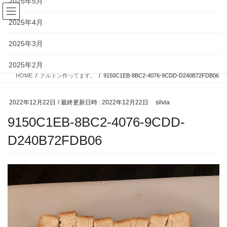
2025年5月
コ
ナ
ン
ビ
2025年4月
テ
ゲ
ン
ー
投稿
2025年3月
ツ
シ
へ
ョ
2025年2月
ス
ン
HOME
クルトン作ってます。
9150C1EB-8BC2-4076-9CDD-D240B72FDB06
キ
に
2025年1月
ッ
移
プ
動
2022年12月22日
/ 最終更新日時 :
2022年12月22日
silvia
2024年12月
9150C1EB-8BC2-4076-9CDD-
2024年11月
D240B72FDB06
2024年10月
2024年9月
2024年8月
2024年7月