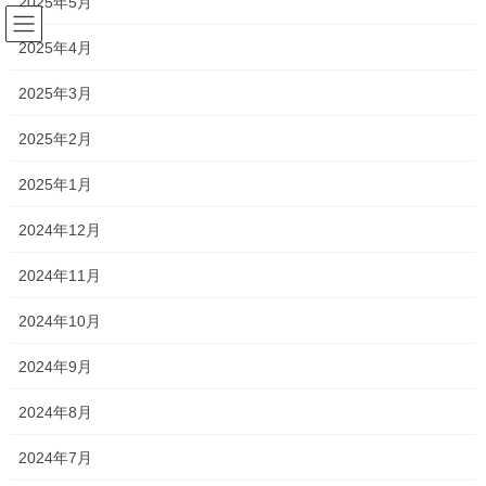
2025年5月
コ
ナ
ン
ビ
2025年4月
テ
ゲ
ン
ー
森日記
2025年3月
ツ
シ
へ
ョ
2025年2月
ス
ン
HOME
森日記
朝海47。
キ
に
2025年1月
ッ
移
プ
動
2022年7月1日
/ 最終更新日時 :
2022年7月1日
silvia
2024年12月
森日記
2024年11月
朝海47。
2024年10月
おはようございます
2024年9月
新浦安のわずか一席のみのプラチナシート
2024年8月
シルビアオーナー 森です
2024年7月
本日の日の出 4：28