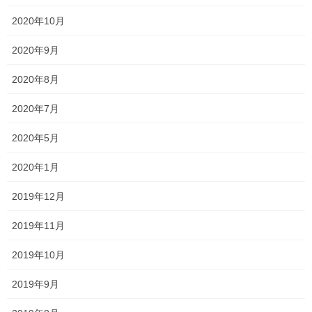
2020年10月
Follow me!
2020年9月
2020年8月
Facebook
X
Bluesky
2020年7月
Hatena
LINE
Copy
2020年5月
森日記
カテゴリー
2020年1月
2019年12月
コメントを残す
2019年11月
メールアドレスが公開されることはありません。
※
が付いている
2019年10月
欄は必須項目です
2019年9月
コメント
※