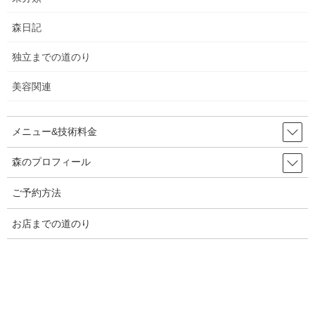
最近の投稿
森日記
熱燗
独立までの道のり
2026年6月3日
美容関連
念願のストレートアイロン
メニュー&技術料金
2026年5月29日
森のプロフィール
なんどき◯
ご予約方法
2026年5月25日
お店までの道のり
7周年
2026年5月21日
ペプシ
と海
・・・