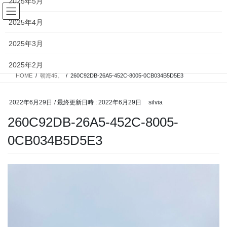
2025年5月
コ
ナ
ン
ビ
2025年4月
テ
ゲ
ン
ー
投稿
2025年3月
ツ
シ
へ
ョ
2025年2月
ス
ン
HOME
朝海45。
260C92DB-26A5-452C-8005-0CB034B5D5E3
キ
に
2025年1月
ッ
移
プ
動
2022年6月29日
/ 最終更新日時 :
2022年6月29日
silvia
2024年12月
260C92DB-26A5-452C-8005-
2024年11月
0CB034B5D5E3
2024年10月
2024年9月
2024年8月
2024年7月