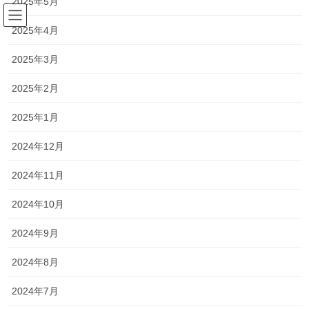
2025年5月
コ
ナ
ン
ビ
2025年4月
テ
ゲ
ン
ー
森日記
2025年3月
ツ
シ
へ
ョ
2025年2月
ス
ン
HOME
森日記
ガジュマル・ペペロミア
キ
に
2025年1月
ッ
移
プ
動
2022年6月19日
/ 最終更新日時 :
2022年6月29日
silvia
2024年12月
森日記
2024年11月
ガジュマル・ペペロミア
2024年10月
こんにちは
2024年9月
新浦安のわずか一席のみのプラチナシート
2024年8月
シルビアオーナー 森です
2024年7月