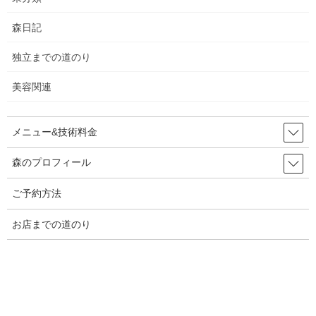
天道虫
2026年5月15日
森日記
独立までの道のり
旨辛
2026年5月12日
美容関連
値上げ
メニュー&技術料金
2026年5月7日
森のプロフィール
バオバブの芽吹き
ご予約方法
2026年4月28日
お店までの道のり
カマ焼き
2026年4月20日