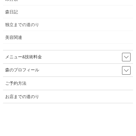
2026年4月20日
森日記
独立までの道のり
カテゴリー
美容関連
くせ毛
ヘアスタイル
メニュー&技術料金
未分類
森のプロフィール
森日記
ご予約方法
独立までの道のり
お店までの道のり
美容関連
アーカイブ
2026年6月