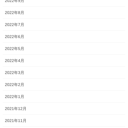
2022年9月
2022年8月
Facebook
X
Bluesky
2022年7月
Hatena
LINE
Copy
2022年6月
森日記
2022年5月
カテゴリー
2022年4月
コメントを残す
2022年3月
2022年2月
メールアドレスが公開されることはありません。
※
が付いている
欄は必須項目です
2022年1月
コメント
※
2021年12月
2021年11月