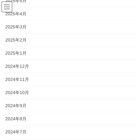
2025年5月
コ
ナ
ン
ビ
2025年4月
テ
ゲ
ン
ー
森日記
2025年3月
ツ
シ
へ
ョ
2025年2月
ス
ン
HOME
森日記
コントラストが。
キ
に
2025年1月
ッ
移
プ
動
2017年6月4日
/ 最終更新日時 :
2017年10月5日
silvia
2024年12月
森日記
2024年11月
コントラストが。
2024年10月
こんにちは！
2024年9月
2024年8月
森 直也です！！
2024年7月