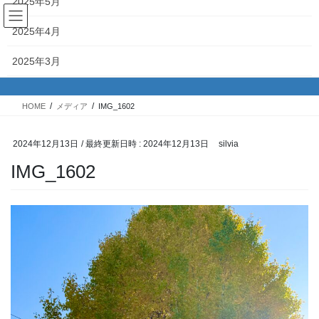
2025年5月
コ
ナ
ン
ビ
2025年4月
テ
ゲ
ン
ー
メディア
2025年3月
ツ
シ
へ
ョ
2025年2月
ス
ン
HOME
メディア
IMG_1602
キ
に
2025年1月
ッ
移
プ
動
2024年12月13日
/ 最終更新日時 :
2024年12月13日
silvia
2024年12月
IMG_1602
2024年11月
2024年10月
2024年9月
2024年8月
2024年7月