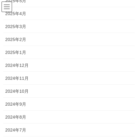
2025年5月
コ
ナ
ン
ビ
2025年4月
テ
ゲ
ン
ー
森日記
2025年3月
ツ
シ
へ
ョ
2025年2月
ス
ン
HOME
森日記
丸の内クリスマスマーケット②
キ
に
2025年1月
ッ
移
プ
動
2025年2月18日
/ 最終更新日時 :
2025年3月12日
silvia
2024年12月
森日記
2024年11月
丸の内クリスマスマーケット②
2024年10月
こんにちは
2024年9月
新浦安のわずか一席のみのプラチナシート
2024年8月
プレミアムプライベートサロン
2024年7月
シルビアオーナー 森です