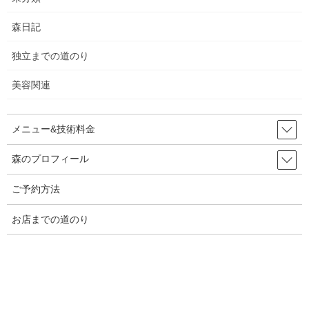
森日記
独立までの道のり
美容関連
あとで調べてみたら
メニュー&技術料金
1972年より三菱地所株式会社と公益財団法人彫刻の森芸術文化財
森のプロフィール
団が、 芸術性豊かな街づくりを目指し、 丸の内仲通りを中心に近
ご予約方法
代彫刻や、世界で活躍する現代アーティストの作品を、 数年に一
度入れ替えながら展示していくプロジェクトです。
お店までの道のり
って出てました。