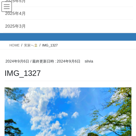
2025年5月
コ
ナ
ン
ビ
2025年4月
テ
ゲ
ン
ー
投稿
2025年3月
ツ
シ
へ
ョ
2025年2月
ス
ン
HOME
実家へ
IMG_1327
キ
に
2025年1月
ッ
移
プ
動
2024年9月6日
/ 最終更新日時 :
2024年9月6日
silvia
2024年12月
IMG_1327
2024年11月
2024年10月
2024年9月
2024年8月
2024年7月