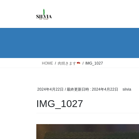
コ
ナ
ン
ビ
テ
ゲ
ン
ー
ツ
シ
へ
ョ
ス
ン
キ
に
ッ
移
HOME
肉焼きます
IMG_1027
プ
動
2024年4月22日
/ 最終更新日時 :
2024年4月22日
silvia
IMG_1027