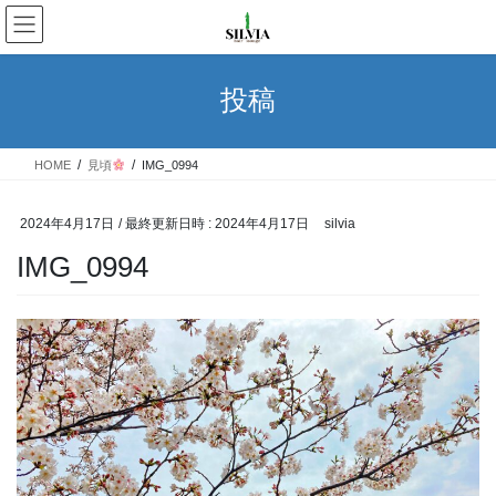
2025年5月
コ
ナ
ン
ビ
2025年4月
テ
ゲ
ン
ー
投稿
2025年3月
ツ
シ
へ
ョ
2025年2月
ス
ン
HOME
見頃
IMG_0994
キ
に
2025年1月
ッ
移
プ
動
2024年4月17日
/ 最終更新日時 :
2024年4月17日
silvia
2024年12月
IMG_0994
2024年11月
2024年10月
2024年9月
2024年8月
2024年7月