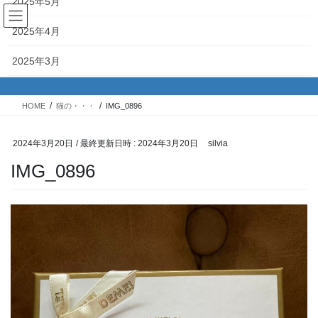
2025年5月
コ
ナ
ン
ビ
2025年4月
テ
ゲ
ン
ー
投稿
2025年3月
ツ
シ
へ
ョ
2025年2月
ス
ン
HOME
猫の・・・
IMG_0896
キ
に
2025年1月
ッ
移
プ
動
2024年3月20日
/ 最終更新日時 :
2024年3月20日
silvia
2024年12月
IMG_0896
2024年11月
2024年10月
2024年9月
2024年8月
2024年7月