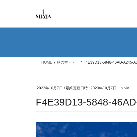
コ
ナ
ン
ビ
テ
ゲ
ン
ー
ツ
シ
へ
ョ
ス
ン
キ
に
ッ
移
HOME
秋の空・・・
F4E39D13-5848-46AD-A245-A
プ
動
2023年10月7日
/ 最終更新日時 :
2023年10月7日
silvia
F4E39D13-5848-46AD