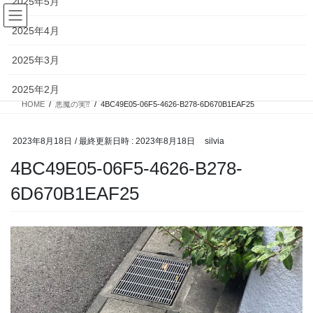
2025年5月
コ
ナ
ン
ビ
2025年4月
テ
ゲ
ン
ー
投稿
2025年3月
ツ
シ
へ
ョ
2025年2月
ス
ン
HOME
悪魔の実⁇
4BC49E05-06F5-4626-B278-6D670B1EAF25
キ
に
2025年1月
ッ
移
プ
動
2023年8月18日
/ 最終更新日時 :
2023年8月18日
silvia
2024年12月
4BC49E05-06F5-4626-B278-
2024年11月
6D670B1EAF25
2024年10月
2024年9月
2024年8月
2024年7月