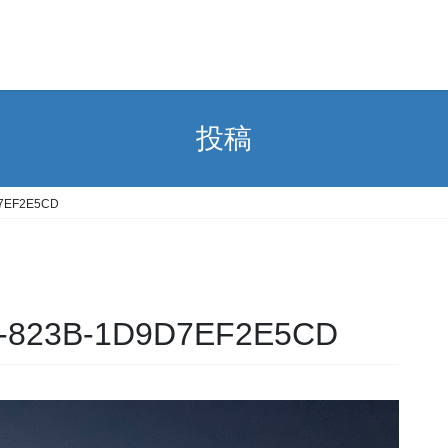
投稿
D7EF2E5CD
F-823B-1D9D7EF2E5CD