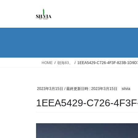
コ
ナ
ン
ビ
テ
ゲ
ン
ー
ツ
シ
へ
ョ
ス
ン
キ
に
ッ
移
HOME
朝海83。
1EEA5429-C726-4F3F-823B-1D9
プ
動
2023年3月15日
/ 最終更新日時 :
2023年3月15日
silvia
1EEA5429-C726-4F3