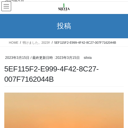
2025年5月
コ
ナ
ン
ビ
2025年4月
テ
ゲ
ン
ー
投稿
2025年3月
ツ
シ
へ
ョ
2025年2月
ス
ン
HOME
明けました。2023‼︎
5EF115F2-E999-4F42-8C27-007F7162044B
キ
に
2025年1月
ッ
移
プ
動
2023年3月15日
/ 最終更新日時 :
2023年3月15日
silvia
2024年12月
5EF115F2-E999-4F42-8C27-
2024年11月
007F7162044B
2024年10月
2024年9月
2024年8月
2024年7月