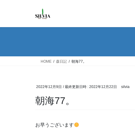
コ
ナ
ン
ビ
テ
ゲ
ン
ー
ツ
シ
へ
ョ
ス
ン
キ
に
ッ
移
HOME
森日記
朝海77。
プ
動
2022年12月9日
/ 最終更新日時 :
2022年12月22日
silvia
朝海77。
お早うございます