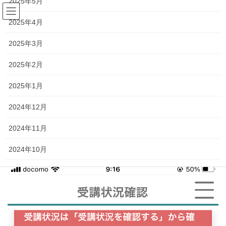
2025年5月
コ
ナ
ン
ビ
2025年4月
テ
ゲ
ン
ー
投稿
2025年3月
ツ
シ
へ
ョ
2025年2月
ス
ン
HOME
良いもの見っけ♪
63460E74-D263-4EAF-BB55-98BB4DB565B9
キ
に
2025年1月
ッ
移
プ
動
2022年4月25日
/ 最終更新日時 :
2022年4月25日
silvia
2024年12月
63460E74-D263-4EAF-BB55-
2024年11月
98BB4DB565B9
2024年10月
2024年9月
2024年8月
2024年7月