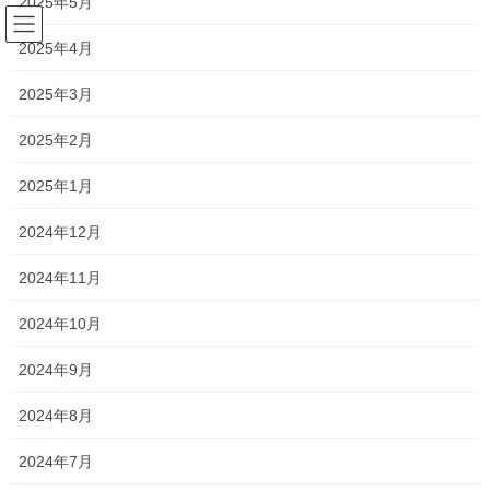
2025年5月
コ
ナ
ン
ビ
2025年4月
テ
ゲ
ン
ー
美容関連
2025年3月
ツ
シ
へ
ョ
2025年2月
ス
ン
HOME
美容関連
白髪は抜かないで・・
キ
に
2025年1月
ッ
移
プ
動
2017年4月7日
/ 最終更新日時 :
2017年10月6日
silvia
2024年12月
美容関連
2024年11月
白髪は抜かないで・・
2024年10月
こんにちは！
2024年9月
2024年8月
森 直也です！！
2024年7月