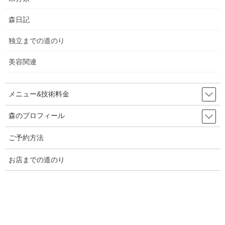
分かってもらえる理由は
森日記
この2つでも十分だと思います。
独立までの道のり
美容関連
メニュー&技術料金
このリスクはかなり大きいと思いま
森のプロフィール
す。
ご予約方法
お店までの道のり
じゃあどうしたら良いのか
私がオススメしているのは女性なら