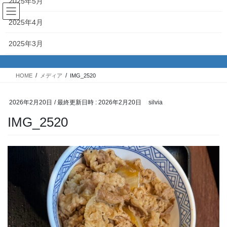
2025年5月
コ
ナ
ン
ビ
2025年4月
テ
ゲ
ン
ー
メディア
2025年3月
ツ
シ
へ
ョ
2025年2月
ス
ン
HOME
メディア
IMG_2520
キ
に
2025年1月
ッ
移
プ
動
2026年2月20日
/ 最終更新日時 :
2026年2月20日
silvia
2024年12月
IMG_2520
2024年11月
2024年10月
2024年9月
2024年8月
2024年7月