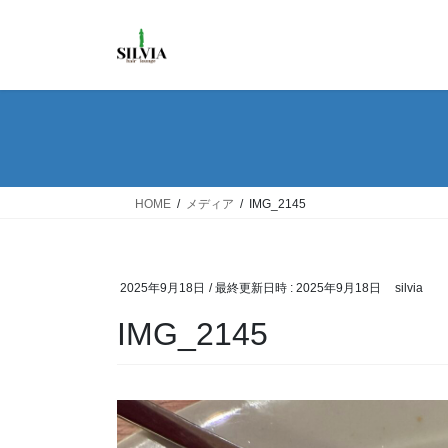
コ
ナ
ン
ビ
テ
ゲ
ン
ー
ツ
シ
へ
ョ
ス
ン
キ
に
ッ
移
HOME
メディア
IMG_2145
プ
動
2025年9月18日
/ 最終更新日時 :
2025年9月18日
silvia
IMG_2145