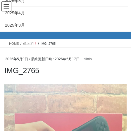
2025年5月
コ
ナ
ン
ビ
2025年4月
テ
ゲ
ン
ー
投稿
2025年3月
ツ
シ
へ
ョ
2025年2月
ス
ン
HOME
値上げ
IMG_2765
キ
に
2025年1月
ッ
移
プ
動
2026年5月9日
/ 最終更新日時 :
2026年5月17日
silvia
2024年12月
IMG_2765
2024年11月
2024年10月
2024年9月
2024年8月
2024年7月