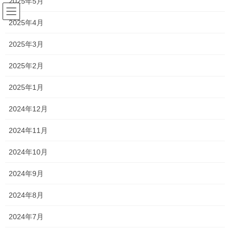
2025年5月
コ
ナ
ン
ビ
2025年4月
テ
ゲ
ン
ー
森日記
2025年3月
ツ
シ
へ
ョ
2025年2月
ス
ン
HOME
森日記
夏はやっぱりコレ、コレ。
キ
に
2025年1月
ッ
移
プ
動
2022年8月2日
/ 最終更新日時 :
2022年8月2日
silvia
2024年12月
森日記
2024年11月
夏はやっぱりコレ、コレ。
2024年10月
こんにちは
2024年9月
新浦安のわずか一席のみのプラチナシート
2024年8月
シルビアオーナー 森です
2024年7月